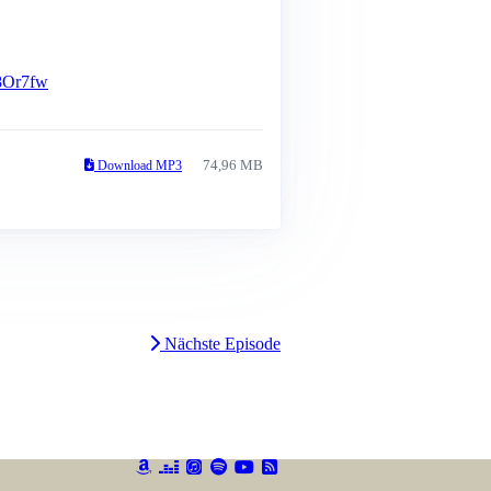
8Or7fw
74,96 MB
Download MP3
Nächste Episode