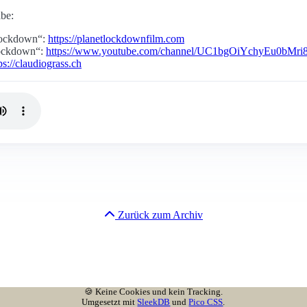
be:
 Lockdown“:
https://planetlockdownfilm.com
Lockdown“:
https://www.youtube.com/channel/UC1bgOiYchyEu0bMri
ps://claudiograss.ch
Zurück zum Archiv
🍪 Keine Cookies und kein Tracking.
Umgesetzt mit
SleekDB
und
Pico CSS
.