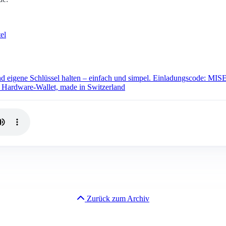
el
und eigene Schlüssel halten – einfach und simpel. Einladungscode: MIS
n Hardware-Wallet, made in Switzerland
Zurück zum Archiv