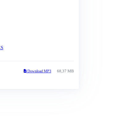
ES
68,37 MB
Download MP3