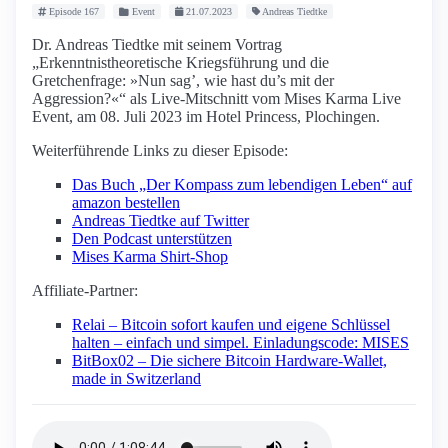
Episode 167
Event
21.07.2023
Andreas Tiedtke
Dr. Andreas Tiedtke mit seinem Vortrag
„Erkenntnistheoretische Kriegsführung und die
Gretchenfrage: »Nun sag’, wie hast du’s mit der
Aggression?«“ als Live-Mitschnitt vom Mises Karma Live
Event, am 08. Juli 2023 im Hotel Princess, Plochingen.
Weiterführende Links zu dieser Episode:
Das Buch „Der Kompass zum lebendigen Leben“ auf
amazon bestellen
Andreas Tiedtke auf Twitter
Den Podcast unterstützen
Mises Karma Shirt-Shop
Affiliate-Partner:
Relai – Bitcoin sofort kaufen und eigene Schlüssel
halten – einfach und simpel. Einladungscode: MISES
BitBox02 – Die sichere Bitcoin Hardware-Wallet,
made in Switzerland